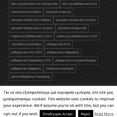
ιδεες για μηνυματα στον τηλεφωνητη
ιδεες για ραδιοφωνικα σποτ
κατασκευή ιστοσελίδων
μηνυματα αναμονης
μηνυματα τηλεφωνητη εταιρειας
μηνυματα τηλεφωνικου κεντρου
μηνυματα τηλεφωνικων κεντρων
μηνύματα τηλεφωνητή
παραγωγή ραδιοφωνικών σποτ
παραγωγη ραδιοφωνικων σποτ
προώθηση ιστοσελίδων
ραδιοφωνικά σποτ
ραδιοφωνικά σποτ 2019
ραδιοφωνικές διαφημίσεις
ραδιοφωνικές διαφημίσεις 2019
ραδιοφωνικα σποτακια δειγματα
ραδιοφωνικη διαφημιση
τηλεφωνικα μηνύματα
τροποι διαφήμισης επιχείρησης
Για να σου εξασφαλίσουμε μια κορυφαία εμπειρία, στο site μας
χρησιμοποιούμε cookies. This website uses cookies to improve
your experience. We'll assume you're ok with this, but you can
2020© Copyright - Quarj Productions -
Privacy Policy
opt-out if you wish.
Read More
Αποδέχομαι-Accept
Reject