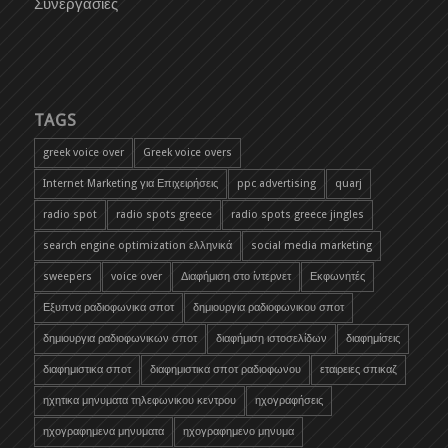
Συνεργασίες
TAGS
greek voice over
Greek voice overs
Internet Marketing για Επιχειρήσεις
ppc advertising
quarj
radio spot
radio spots greece
radio spots greece jingles
search engine optimization ελληνικά
social media marketing
sweepers
voice over
Διαφήμιση στο ίντερνετ
Εκφωνητές
Εξυπνα ραδιοφωνικα σποτ
δημιουργια ραδιοφωνικου σποτ
δημιουργια ραδιοφωνικων σποτ
διαφήμιση ιστοσελίδων
διαφημίσεις
διαφημιστικα σποτ
διαφημιστικα σποτ ραδιοφωνου
εταιρειες σπικαζ
ηχητικα μηνυματα τηλεφωνικου κεντρου
ηχογραφήσεις
ηχογραφημενα μηνυματα
ηχογραφημενο μηνυμα