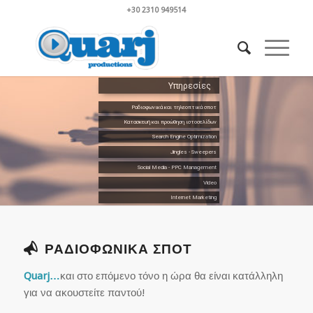
+30 2310 949514
Υπηρεσίες
Ραδιοφωνικά και τηλεοπτικά σποτ
Κατασκευή και προώθηση ιστοσελίδων
Search Engine Optimization
Jingles - Sweepers
Social Media - PPC Management
Video
Internet Marketing
ΡΑΔΙΟΦΩΝΙΚΑ ΣΠΟΤ
Quarj
…
και στο επόμενο τόνο η ώρα θα είναι κατάλληλη
για να ακουστείτε παντού!