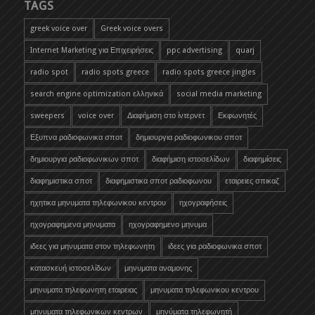
TAGS
greek voice over
Greek voice overs
Internet Marketing για Επιχειρήσεις
ppc advertising
quarj
radio spot
radio spots greece
radio spots greece jingles
search engine optimization ελληνικά
social media marketing
sweepers
voice over
Διαφήμιση στο ίντερνετ
Εκφωνητές
Εξυπνα ραδιοφωνικα σποτ
δημιουργια ραδιοφωνικου σποτ
δημιουργια ραδιοφωνικων σποτ
διαφήμιση ιστοσελίδων
διαφημίσεις
διαφημιστικα σποτ
διαφημιστικα σποτ ραδιοφωνου
εταιρειες σπικαζ
ηχητικα μηνυματα τηλεφωνικου κεντρου
ηχογραφήσεις
ηχογραφημενα μηνυματα
ηχογραφημενο μηνυμα
ιδεες για μηνυματα στον τηλεφωνητη
ιδεες για ραδιοφωνικα σποτ
κατασκευή ιστοσελίδων
μηνυματα αναμονης
μηνυματα τηλεφωνητη εταιρειας
μηνυματα τηλεφωνικου κεντρου
μηνυματα τηλεφωνικων κεντρων
μηνύματα τηλεφωνητή