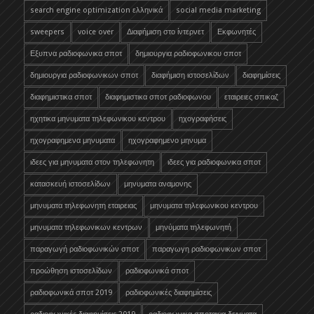
search engine optimization ελληνικά
social media marketing
sweepers
voice over
Διαφήμιση στο ίντερνετ
Εκφωνητές
Εξυπνα ραδιοφωνικα σποτ
δημιουργια ραδιοφωνικου σποτ
δημιουργια ραδιοφωνικων σποτ
διαφήμιση ιστοσελίδων
διαφημίσεις
διαφημιστικα σποτ
διαφημιστικα σποτ ραδιοφωνου
εταιρειες σπικαζ
ηχητικα μηνυματα τηλεφωνικου κεντρου
ηχογραφήσεις
ηχογραφημενα μηνυματα
ηχογραφημενο μηνυμα
ιδεες για μηνυματα στον τηλεφωνητη
ιδεες για ραδιοφωνικα σποτ
κατασκευή ιστοσελίδων
μηνυματα αναμονης
μηνυματα τηλεφωνητη εταιρειας
μηνυματα τηλεφωνικου κεντρου
μηνυματα τηλεφωνικων κεντρων
μηνύματα τηλεφωνητή
παραγωγή ραδιοφωνικών σποτ
παραγωγη ραδιοφωνικων σποτ
προώθηση ιστοσελίδων
ραδιοφωνικά σποτ
ραδιοφωνικά σποτ 2019
ραδιοφωνικές διαφημίσεις